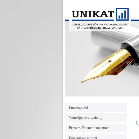
Firmenprofil
Vermögensverwaltung
U
Privates Finanzmanagement
Fondsmanagement