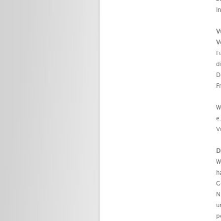
I
V
V
F
d
D
F
W
e
V
D
W
h
G
N
u
p