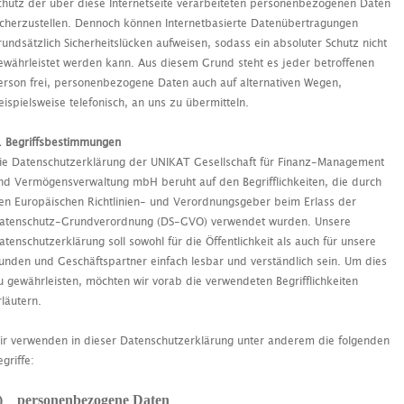
chutz der über diese Internetseite verarbeiteten personenbezogenen Daten
icherzustellen. Dennoch können Internetbasierte Datenübertragungen
rundsätzlich Sicherheitslücken aufweisen, sodass ein absoluter Schutz nicht
ewährleistet werden kann. Aus diesem Grund steht es jeder betroffenen
erson frei, personenbezogene Daten auch auf alternativen Wegen,
eispielsweise telefonisch, an uns zu übermitteln.
. Begriffsbestimmungen
ie Datenschutzerklärung der UNIKAT Gesellschaft für Finanz-Management
nd Vermögensverwaltung mbH beruht auf den Begrifflichkeiten, die durch
en Europäischen Richtlinien- und Verordnungsgeber beim Erlass der
atenschutz-Grundverordnung (DS-GVO) verwendet wurden. Unsere
atenschutzerklärung soll sowohl für die Öffentlichkeit als auch für unsere
unden und Geschäftspartner einfach lesbar und verständlich sein. Um dies
u gewährleisten, möchten wir vorab die verwendeten Begrifflichkeiten
rläutern.
ir verwenden in dieser Datenschutzerklärung unter anderem die folgenden
egriffe:
) personenbezogene Daten