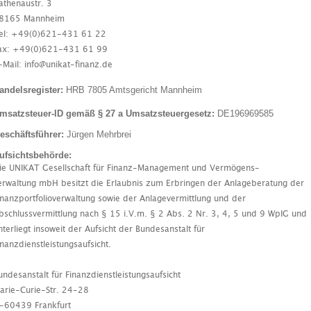
athenaustr. 3
8165 Mannheim
el: +49(0)621-431 61 22
ax: +49(0)621-431 61 99
-Mail: info@unikat-finanz.de
andelsregister:
HRB 7805 Amtsgericht Mannheim
msatzsteuer-ID gemäß § 27 a Umsatzsteuergesetz:
DE196969585
eschäftsführer:
Jürgen Mehrbrei
ufsichtsbehörde:
ie UNIKAT Gesellschaft für Finanz-Management und Vermögens-
erwaltung mbH besitzt die Erlaubnis zum Erbringen der Anlageberatung der
inanzportfolioverwaltung sowie der Anlagevermittlung und der
bschlussvermittlung nach § 15 i.V.m. § 2 Abs. 2 Nr. 3, 4, 5 und 9 WpIG und
nterliegt insoweit der Aufsicht der Bundesanstalt für
inanzdienstleistungsaufsicht.
undesanstalt für Finanzdienstleistungsaufsicht
arie-Curie-Str. 24-28
-60439 Frankfurt