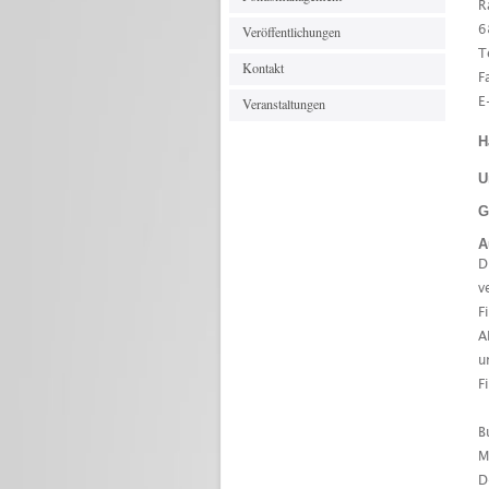
R
Veröffentlichungen
6
T
Kontakt
F
Veranstaltungen
E
H
U
G
A
D
v
F
A
u
F
B
M
D