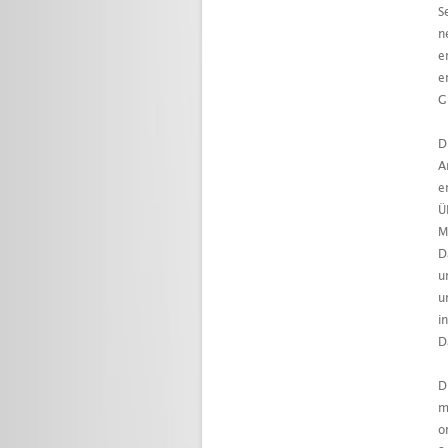
S
n
e
e
G
D
A
e
Ü
M
D
u
u
i
D
D
m
o