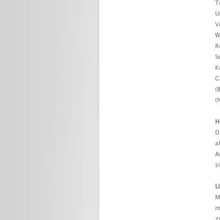
T
U
V
W
R
S
K
G
(
(
H
D
a
A
s
L
M
m
z