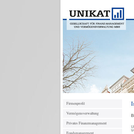
I
Firmenprofil
Vermögensverwaltung
B
Privates Finanzmanagement
U
V
Fondsmanagement