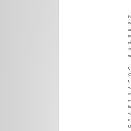
H
W
a
h
e
s
e
U
S
G
v
v
w
k
v
m
E