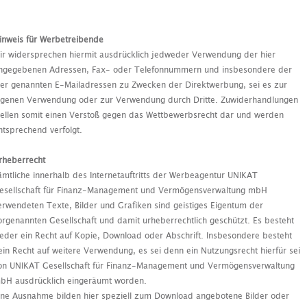
inweis für Werbetreibende
ir widersprechen hiermit ausdrücklich jedweder Verwendung der hier
ngegebenen Adressen, Fax- oder Telefonnummern und insbesondere der
ier genannten E-Mailadressen zu Zwecken der Direktwerbung, sei es zur
igenen Verwendung oder zur Verwendung durch Dritte. Zuwiderhandlungen
tellen somit einen Verstoß gegen das Wettbewerbsrecht dar und werden
ntsprechend verfolgt.
rheberrecht
ämtliche innerhalb des Internetauftritts der Werbeagentur UNIKAT
esellschaft für Finanz-Management und Vermögensverwaltung mbH
erwendeten Texte, Bilder und Grafiken sind geistiges Eigentum der
orgenannten Gesellschaft und damit urheberrechtlich geschützt. Es besteht
eder ein Recht auf Kopie, Download oder Abschrift. Insbesondere besteht
ein Recht auf weitere Verwendung, es sei denn ein Nutzungsrecht hierfür sei
on UNIKAT Gesellschaft für Finanz-Management und Vermögensverwaltung
bH ausdrücklich eingeräumt worden.
ine Ausnahme bilden hier speziell zum Download angebotene Bilder oder