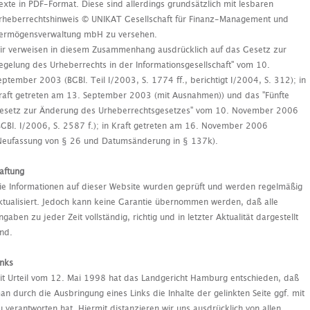
exte in PDF-Format. Diese sind allerdings grundsätzlich mit lesbaren
rheberrechtshinweis © UNIKAT Gesellschaft für Finanz-Management und
ermögensverwaltung mbH zu versehen.
ir verweisen in diesem Zusammenhang ausdrücklich auf das Gesetz zur
egelung des Urheberrechts in der Informationsgesellschaft" vom 10.
eptember 2003 (BGBl. Teil I/2003, S. 1774 ff., berichtigt I/2004, S. 312); in
raft getreten am 13. September 2003 (mit Ausnahmen)) und das "Fünfte
esetz zur Änderung des Urheberrechtsgesetzes" vom 10. November 2006
BGBl. I/2006, S. 2587 f.); in Kraft getreten am 16. November 2006
Neufassung von § 26 und Datumsänderung in § 137k).
aftung
ie Informationen auf dieser Website wurden geprüft und werden regelmäßig
ktualisiert. Jedoch kann keine Garantie übernommen werden, daß alle
ngaben zu jeder Zeit vollständig, richtig und in letzter Aktualität dargestellt
ind.
inks
it Urteil vom 12. Mai 1998 hat das Landgericht Hamburg entschieden, daß
an durch die Ausbringung eines Links die Inhalte der gelinkten Seite ggf. mit
u verantworten hat. Hiermit distanzieren wir uns ausdrücklich von allen