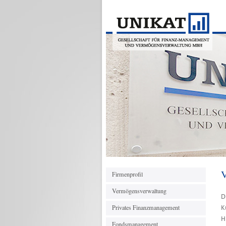
V
Firmenprofil
Vermögensverwaltung
D
Privates Finanzmanagement
K
H
Fondsmanagement